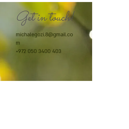
Get in touch!
michalegozi.8@gmail.co
m
+972 050 3400 403
© 2026 מיכל אגוזי צלמת // Michal Egozi Photographer
Site Design by
Linda Solay
הצהרת נגישות
© הזכויות שמורות למיכל אגוזי