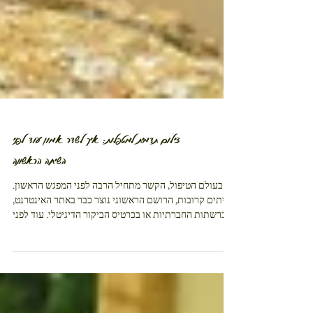
צילום תדמית למטפלות: איך לשדר אמון עוד לפני
השיחה הראשונה
בעולם הטיפול, הקשר מתחיל הרבה לפני המפגש הראשון.
לעיתים קרובות, הרושם הראשוני נוצר כבר באתר האינטרנט,
ברשתות החברתיות או בכרטיס הביקור הדיגיטלי. עוד לפני
שהמטופלת או המטופל קוראים על ההכשרה, הניסיון או
שיטות העבודה, הם מביטים בתמונה ושואלים את עצמם
שאלה אחת פשוטה: האם ארגיש בטוח לפנות אליה? לכן,
צילום תדמית למטפלות הוא הרבה יותר מתמונה יפה. הוא