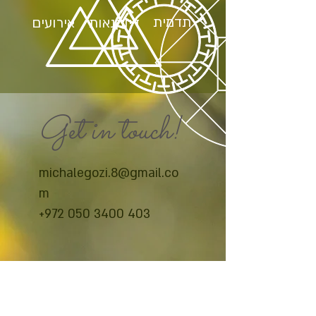
תדמית
דיוקנאות
אירועים
Get in touch!
michalegozi.8@gmail.co
m
+972 050 3400 403
© 2026 מיכל אגוזי צלמת // Michal Egozi Photographer